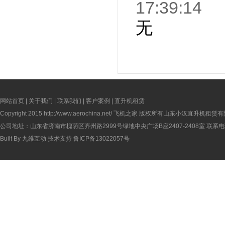
17:39:14
无
网站首页
|
关于我们
|
联系我们
|
客户案例
|
直升机租赁
Copyright 2015
http://www.aerochina.net/
飞机之家 版权所有山东小汉直升机租赁有
公司地址：山东省济南市槐荫区齐州路2999号绿地中央广场B座2407-2408室 联系电话：
Built By
九维互动
技术支持
鲁ICP备13022057号