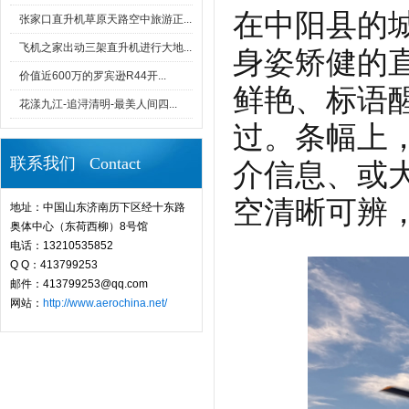
在中阳县的
张家口直升机草原天路空中旅游正...
飞机之家出动三架直升机进行大地...
身姿矫健的直
价值近600万的罗宾逊R44开...
鲜艳、标语
花漾九江-追浔清明-最美人间四...
过。条幅上
联系我们 Contact
介信息、或
空清晰可辨，
地址：中国山东济南历下区经十东路
奥体中心（东荷西柳）8号馆
电话：13210535852
Q Q：413799253
邮件：413799253@qq.com
网站：
http://www.aerochina.net/